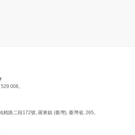
？
 529 008
。
路二段172號, 羅東鎮 (臺灣), 臺灣省, 265
。
？