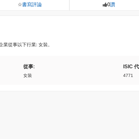
書寫評論
讚
☆
0
 該企業從事以下行業: 女裝。
從事:
ISIC 
女裝
4771