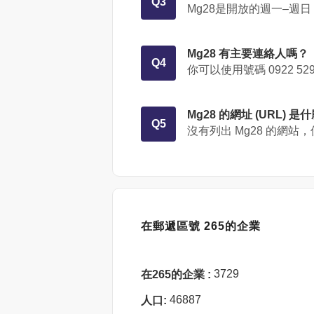
Q3
Mg28是開放的週一–週日 13
Mg28 有主要連絡人嗎？
Q4
你可以使用號碼
0922 52
Mg28 的網址 (URL) 是
Q5
沒有列出 Mg28 的網站
在郵遞區號 265的企業
3729
在265的企業 :
46887
人口: