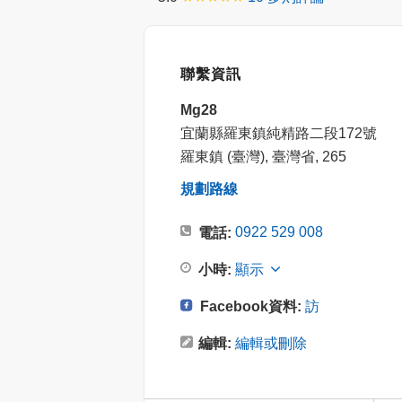
聯繫資訊
Mg28
宜蘭縣羅東鎮純精路二段172號
羅東鎮 (臺灣), 臺灣省, 265
規劃路線
0922 529 008
電話:
小時:
顯示
Facebook資料:
訪
編輯:
編輯或刪除