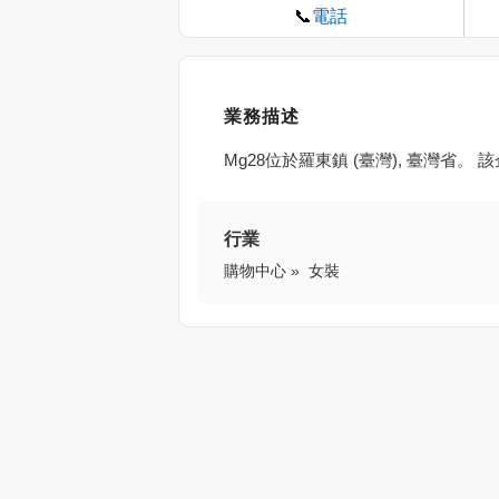
電話
📞
業務描述
Mg28位於羅東鎮 (臺灣), 臺灣省。
行業
購物中心
»
女裝