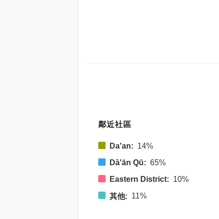
鄰近社區
Da'an:
14%
Dà'ān Qū:
65%
Eastern District:
10%
11%
其他: