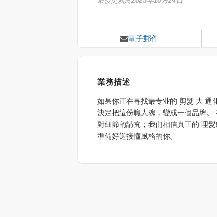
最後更新於
2025年10月24日
電子郵件
業務描述
如果你正在寻找最专业的 剪髮 大 通化
決定把這份職人魂，變成一個品牌。 在这
對細節的講究；我们相信真正的 理髮
準備好迎接懂風格的你。