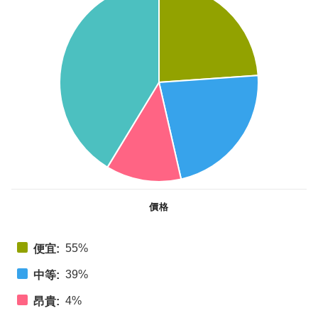
價格
55%
便宜:
39%
中等:
4%
昂貴: