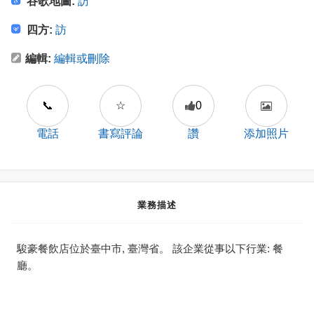
谷歌地圖:
訪
四方:
訪
編輯:
編輯或刪除
📞
☆
0
電話
書寫評論
讚
添加照片
業務描述
駿豪餐飲店位於臺中市, 臺灣省。 該企業從事以下行業: 餐
廳。