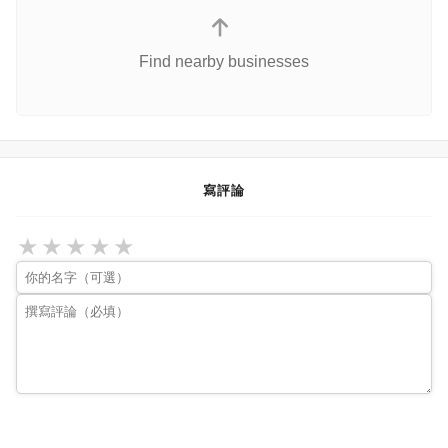
Find nearby businesses
寫評論
★
★
★
★
★