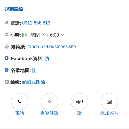
規劃路線
0912 656 813
電話:
小時:
開
· 關閉 下午6:00
ranch-579.business.site
捲筒紙:
Facebook資料:
訪
谷歌地圖:
訪
編輯:
編輯或刪除
📞
☆
0
電話
書寫評論
讚
添加照片