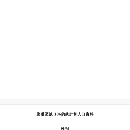
郵遞區號 106的統計和人口資料
性別