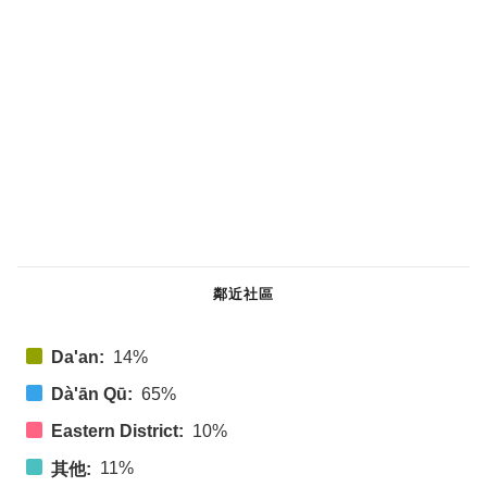
鄰近社區
Da'an:
14%
Dà'ān Qū:
65%
Eastern District:
10%
11%
其他: