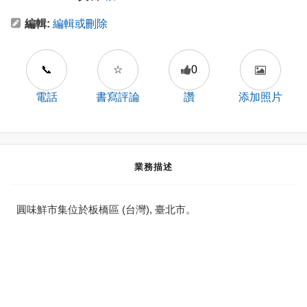
編輯:
編輯或刪除
📞
☆
0
電話
書寫評論
讚
添加照片
業務描述
圓味鮮市集位於板橋區 (台灣), 臺北市。